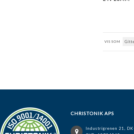
VIS SOM
Første
For
CHRISTONIK APS
Industrigrenen 21, DK