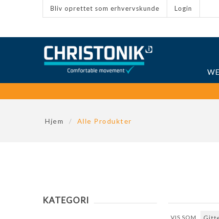
Bliv oprettet som erhvervskunde
Login
WE
Hjem
/
Alle Produkter
KATEGORI
VIS SOM
Første
For