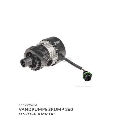
ING LISTE
TILFØJ TIL SAMMENLIGNING LISTE
TILF
11122961A
VANDPUMPE SPUMP 260
ON/OFF AMP DC