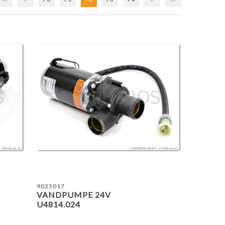
ING LISTE
TILFØJ TIL SAMMENLIGNING LISTE
TILF
9025017
VANDPUMPE 24V
U4814.024