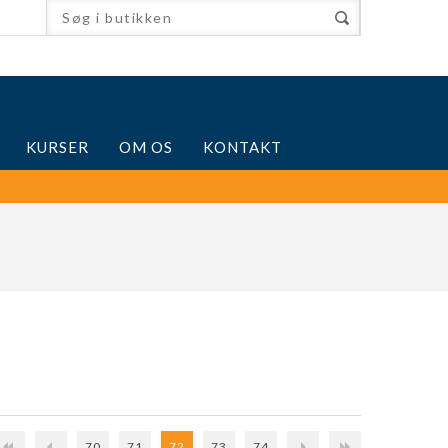
KURSER
OM OS
KONTAKT
70
71
72
73
74