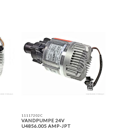
ING LISTE
TILFØJ TIL SAMMENLIGNING LISTE
TILF
11117202C
VANDPUMPE 24V
U4856.005 AMP-JPT