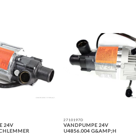
TILFØJ TIL SAMMENLIGN
2710197D
 24V
VANDPUMPE 24V
 SCHLEMMER
U4856.004 G&AMP;H