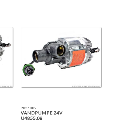
ING LISTE
TILFØJ TIL SAMMENLIGNING LISTE
TILF
9025009
VANDPUMPE 24V
U4855.08