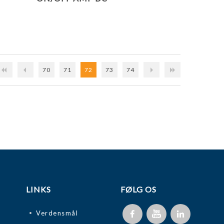
70
71
72
73
74
LINKS
FØLG OS
Verdensmål