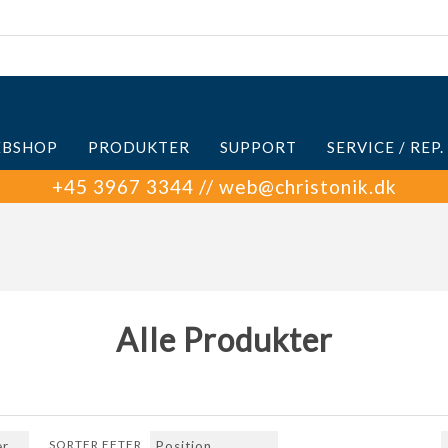
BSHOP
PRODUKTER
SUPPORT
SERVICE / REP.
+45 3967 3344 // web@christonik.dk
Alle Produkter
SORTER EFTER
rige
Næste
Sidste