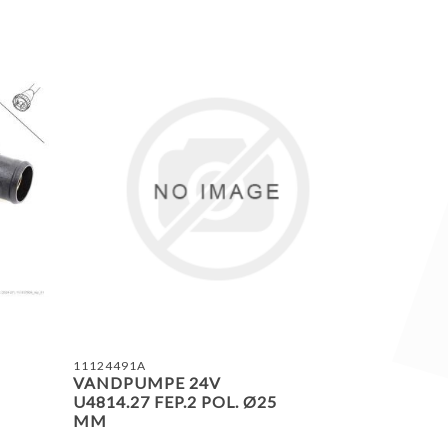
ING LISTE
TILFØJ TIL SAMMENLIGNING LISTE
TILF
11124491A
VANDPUMPE 24V
U4814.27 FEP.2 POL. Ø25
MM