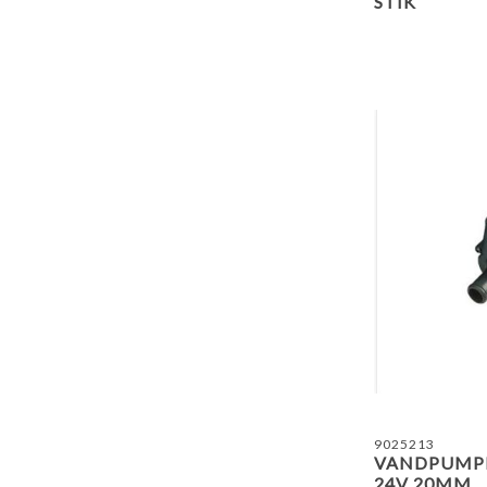
STIK
9025213
VANDPUMPE
24V 20MM