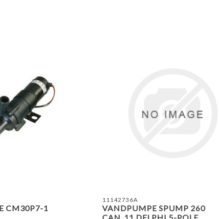
TILFØJ TIL SAMMENLIGN
11142736A
 CM30P7-1
VANDPUMPE SPUMP 260
CAN_11 DELPHI 5-POLE