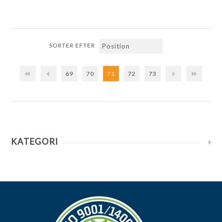
SORTER EFTER
69
70
71
72
73
KATEGORI