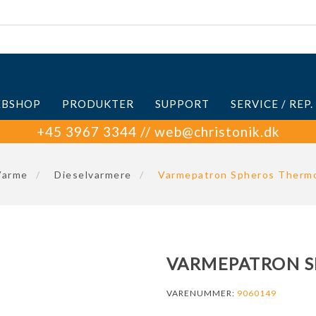
BSHOP
PRODUKTER
SUPPORT
SERVICE / REP.
+45 3967 3344 // web@christonik.dk
Varme
/
Dieselvarmere
/
Varmepatron Spheros Therm
VARMEPATRON S
VARENUMMER:
9060149