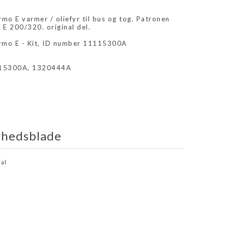
mo E varmer / oliefyr til bus og tog. Patronen
 E 200/320. original del.
ermo E - Kit, ID number 11115300A
115300A, 1320444A
rhedsblade
al