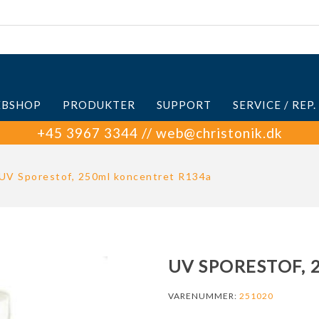
BSHOP
PRODUKTER
SUPPORT
SERVICE / REP.
+45 3967 3344 // web@christonik.dk
UV Sporestof, 250ml koncentret R134a
UV SPORESTOF,
VARENUMMER:
251020