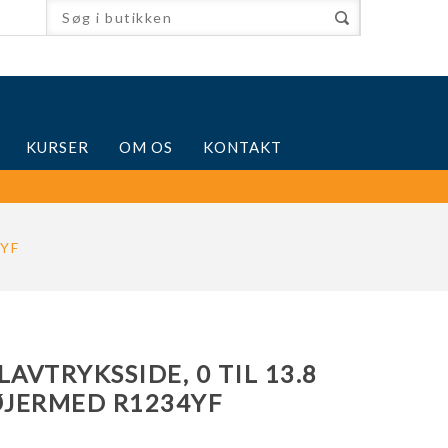
KURSER
OM OS
KONTAKT
4YF
AVTRYKSSIDE, 0 TIL 13.8
ØJERMED R1234YF