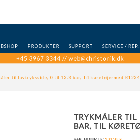
BSHOP
PRODUKTER
SUPPORT
SERVICE / REP.
+45 3967 3344 // web@christonik.dk
åler til lavtryksside, 0 til 13.8 bar, Til køretøjermed R123
TRYKMÅLER TIL L
BAR, TIL KØRET
VARENUMMER:
5015036