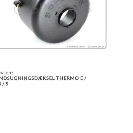
TILFØJ TIL SAMMENLIGNING LISTE
TILF
060115
INDSUGNINGSDÆKSEL THERMO E /
 / S