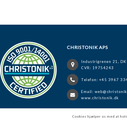
CHRISTONIK APS
Industrigrenen 21, DK
CVR: 19754243
Telefon: +45 3967 33
Email: web@christoni
www.christonik.dk
Cookies hjælper os med at hold