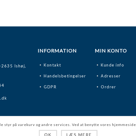
INFORMATION
MIN KONTO
Kontakt
Kunde info
-2635 Ishøj,
Handelsbetingelser
Adresser
44
GDPR
Ordrer
k.dk
e styr på varekurv og andre services. Ved at benytte vores hjemmeside, 
LÆS MERE
OK