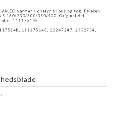
 VALEO varmer / oliefyr til bus og tog. Føleren
 S 160/230/300/350/400. Original del.
number 11117514B
1117514B, 11117514C, 22247247, 2302734,
rhedsblade
al