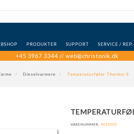
BSHOP
PRODUKTER
SUPPORT
SERVICE / REP.
+45 3967 3344 // web@christonik.dk
Varme
/
Dieselvarmere
/
Temperaturføler Thermo-S
TEMPERATURFØ
VARENUMMER:
9015032