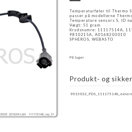
Temperaturføler til Thermo S
passer på modellerne Thermo
Temperature sensors S, ID 
Vægt: 51 gram
Krydsnumre: 11117514A, 1
9810215A, A0168203010
SPHEROS, WEBASTO
På lager
Produkt- og sikke
9015032_PDS_11117514b_extern