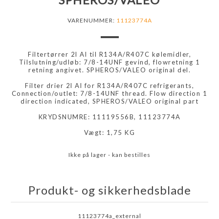
VARENUMMER:
11123774A
Filtertørrer 2l Al til R134A/R407C kølemidler,
Tilslutning/udløb: 7/8-14UNF gevind, flowretning 1
retning angivet. SPHEROS/VALEO original del.
Filter drier 2l Al for R134A/R407C refrigerants,
Connection/outlet: 7/8-14UNF thread. Flow direction 1
direction indicated, SPHEROS/VALEO original part
KRYDSNUMRE: 11119556B, 11123774A
Vægt: 1,75 KG
Ikke på lager - kan bestilles
Produkt- og sikkerhedsblade
11123774a_external