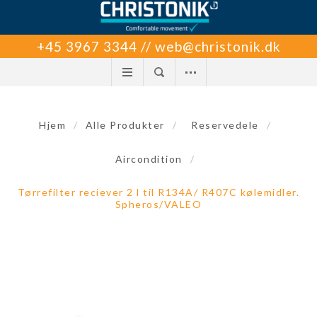
+45 3967 3344 // web@christonik.dk
Hjem
/
Alle Produkter
/
Reservedele
/
Aircondition
/
Tørrefilter reciever 2 l til R134A/ R407C kølemidler.
Spheros/VALEO