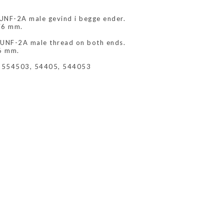
8 UNF-2A male gevind i begge ender.
76 mm.
18 UNF-2A male thread on both ends.
6 mm.
2554503, 54405, 544053