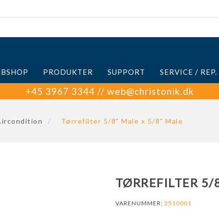
BSHOP
PRODUKTER
SUPPORT
SERVICE / REP.
+45 3967 3344 // web@christonik.dk
ircondition
/
Tørrefilter 5/8" Male x 5/8" Male
TØRREFILTER 5/8
VARENUMMER:
2510001