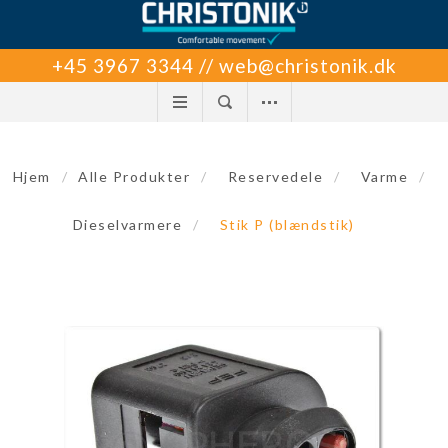
+45 3967 3344 // web@christonik.dk
Hjem
/
Alle Produkter
/
Reservedele
/
Varme
/
Dieselvarmere
/
Stik P (blændstik)