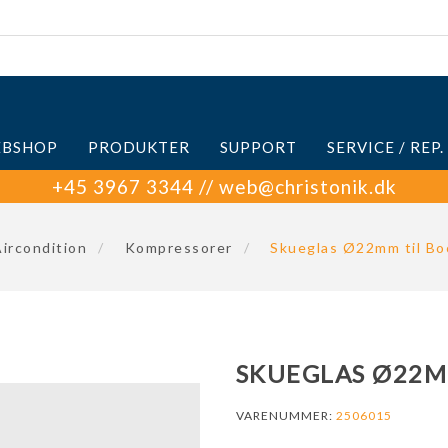
BSHOP
PRODUKTER
SUPPORT
SERVICE / REP.
+45 3967 3344 // web@christonik.dk
ircondition
/
Kompressorer
/
Skueglas Ø22mm til Bo
SKUEGLAS Ø22M
VARENUMMER:
2506015