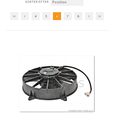
SORTER EFTER
4
5
6
7
8