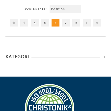
SORTER EFTER
4
5
6
7
8
KATEGORI