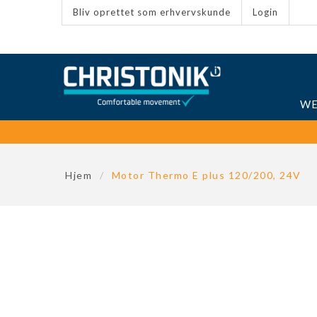
Bliv oprettet som erhvervskunde
Login
WE
Hjem
/
Motor Thermo E plus 120/200, 24V