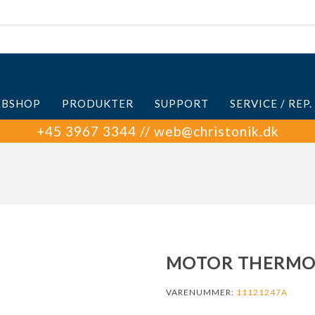
BSHOP
PRODUKTER
SUPPORT
SERVICE / REP.
+45 3967 3344 // web@christonik.dk
MOTOR THERMO E
VARENUMMER:
11121247A