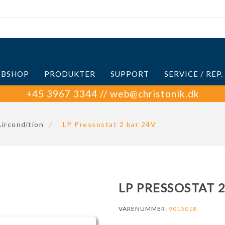
BSHOP
PRODUKTER
SUPPORT
SERVICE / REP.
+45 3967 3344 // web@christonik.dk
ircondition
/
LP Pressostat 2 bar 24V
LP PRESSOSTAT 2
VARENUMMER:
9015018