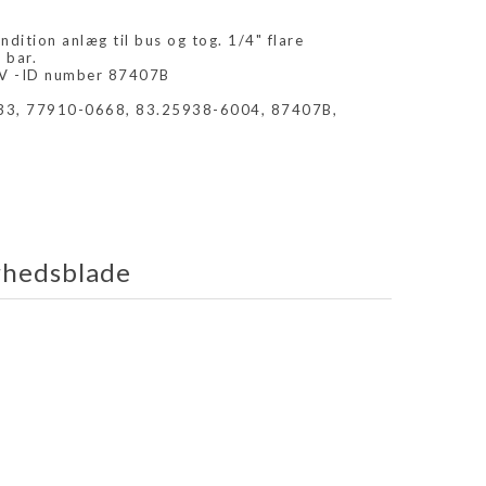
ndition anlæg til bus og tog. 1/4" flare
3 bar.
4V -ID number 87407B
33, 77910-0668, 83.25938-6004, 87407B,
rhedsblade