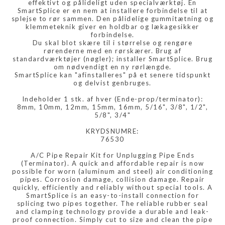
effektivt og pålideligt uden specialværktøj. En
SmartSplice er en nem at installere forbindelse til at
splejse to rør sammen. Den pålidelige gummitætning og
klemmeteknik giver en holdbar og lækagesikker
forbindelse.
Du skal blot skære til i størrelse og rengøre
rørenderne med en rørskærer. Brug af
standardværktøjer (nøgler); installer SmartSplice. Brug
om nødvendigt en ny rørlængde.
SmartSplice kan "afinstalleres" på et senere tidspunkt
og delvist genbruges.
Indeholder 1 stk. af hver (Ende-prop/terminator):
8mm, 10mm, 12mm, 15mm, 16mm, 5/16", 3/8", 1/2",
5/8", 3/4"
KRYDSNUMRE:
76530
A/C Pipe Repair Kit for Unplugging Pipe Ends
(Terminator). A quick and affordable repair is now
possible for worn (aluminum and steel) air conditioning
pipes. Corrosion damage, collision damage. Repair
quickly, efficiently and reliably without special tools. A
SmartSplice is an easy-to-install connection for
splicing two pipes together. The reliable rubber seal
and clamping technology provide a durable and leak-
proof connection. Simply cut to size and clean the pipe