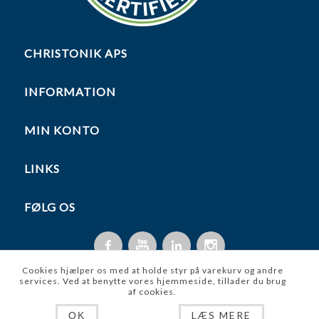
CHRISTONIK APS
INFORMATION
MIN KONTO
LINKS
FØLG OS
Cookies hjælper os med at holde styr på varekurv og andre
services. Ved at benytte vores hjemmeside, tillader du brug
af cookies.
Copyright © 2026 Christonik ApS. Alle rettigheder forbeholdt.
LÆS MERE
OK