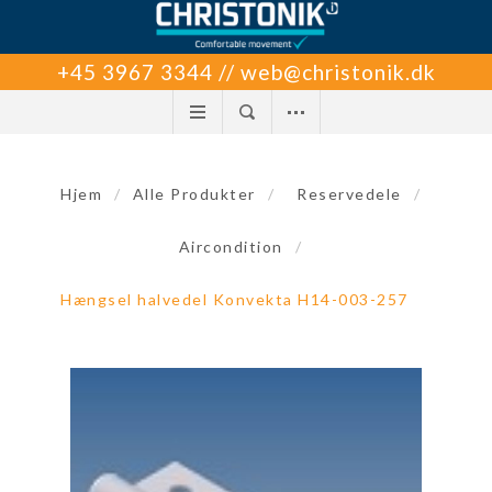
+45 3967 3344 // web@christonik.dk
Hjem
/
Alle Produkter
/
Reservedele
/
Aircondition
/
Hængsel halvedel Konvekta H14-003-257