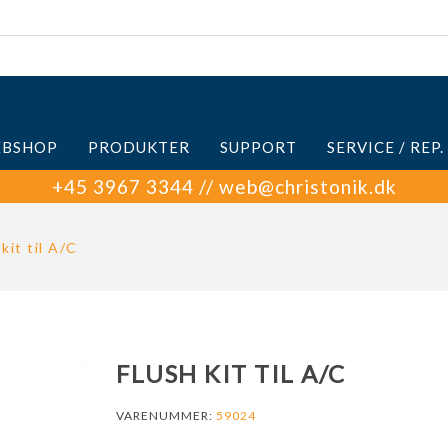
BSHOP
PRODUKTER
SUPPORT
SERVICE / REP.
+45 3967 3344 // web@christonik.dk
kit til A/C
FLUSH KIT TIL A/C
VARENUMMER:
59024