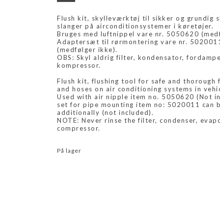
Flush kit, skylleværktøj til sikker og grundig 
slanger på airconditionsystemer i køretøjer.
Bruges med luftnippel vare nr. 5050620 (medf
Adaptersæt til rørmontering vare nr. 502001
(medfølger ikke).
OBS: Skyl aldrig filter, kondensator, fordampe
kompressor.
Flush kit, flushing tool for safe and thorough 
and hoses on air conditioning systems in vehi
Used with air nipple item no. 5050620 (Not i
set for pipe mounting item no: 5020011 can 
additionally (not included).
NOTE: Never rinse the filter, condenser, evap
compressor.
På lager