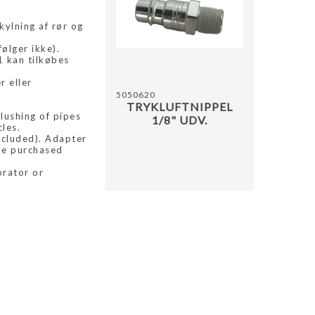
TILFØ
skylning af rør og
ølger ikke).
1 kan tilkøbes
r eller
5050620
TRYKLUFTNIPPEL
flushing of pipes
1/8" UDV.
cles.
ncluded). Adapter
be purchased
orator or