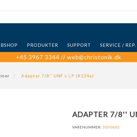
BSHOP
PRODUKTER
SUPPORT
SERVICE / REP.
+45 3967 3344 // web@christonik.dk
iner
/
Adapter 7/8'' UNF x LP (R134a)
ADAPTER 7/8'' U
VARENUMMER:
5050602