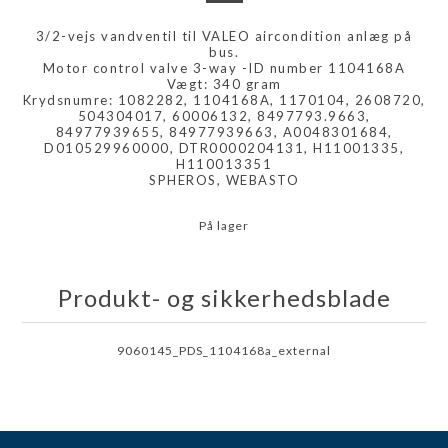
3/2-vejs vandventil til VALEO aircondition anlæg på
bus.
Motor control valve 3-way -ID number 1104168A
Vægt: 340 gram
Krydsnumre: 1082282, 1104168A, 1170104, 2608720,
504304017, 60006132, 8497793.9663,
84977939655, 84977939663, A0048301684,
D010529960000, DTR0000204131, H11001335,
H110013351
SPHEROS, WEBASTO
På lager
Produkt- og sikkerhedsblade
9060145_PDS_1104168a_external