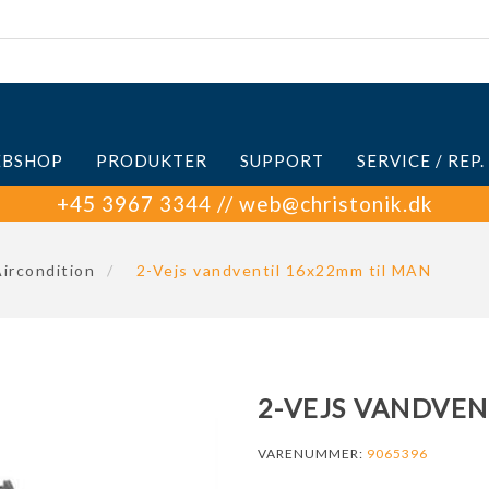
BSHOP
PRODUKTER
SUPPORT
SERVICE / REP.
+45 3967 3344 // web@christonik.dk
ircondition
/
2-Vejs vandventil 16x22mm til MAN
2-VEJS VANDVEN
VARENUMMER:
9065396